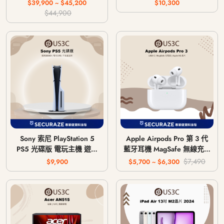
64G 256G
$39,900 ~ $45,200
$10,300
$44,900
Sony 索尼 PlayStation 5
Apple Airpods Pro 第 3 代
PS5 光碟版 電玩主機 遊戲
藍牙耳機 MagSafe 無線充電
主機 CFI-1018A / CFI-
版 USB-C
$7,490
$9,900
$5,700 ~ $6,300
1118A / CFI-1218A