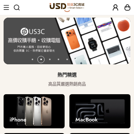
USD 智選二手3C商城｜【30天安心保固
熱門精選
高品質嚴選熱銷商品
iPhone
MacBook