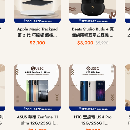
7
Apple Magic Trackpad
Beats Studio Buds + 真
第 2 代 巧控板 觸控板
無線降噪耳塞式耳機 無
5
USB-C
線藍牙耳機
$2,100
$3,000
$5,990
ASUS 華碩 Zenfone 11
HTC 宏達電 U24 Pro
G
Ultra 12G/256G |
12G/256G |
T
16G/512G 6.8吋
12G/512G 6.8吋
8