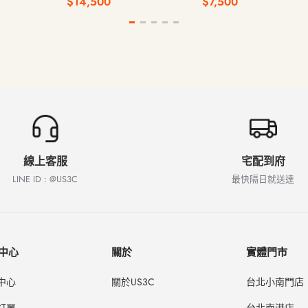
$14,500
$7,500
線上客服
宅配到府
LINE ID : @US3C
最快隔日就送達
中心
關於
實體門市
中心
關於US3C
台北小南門店
訂單
台北南港店