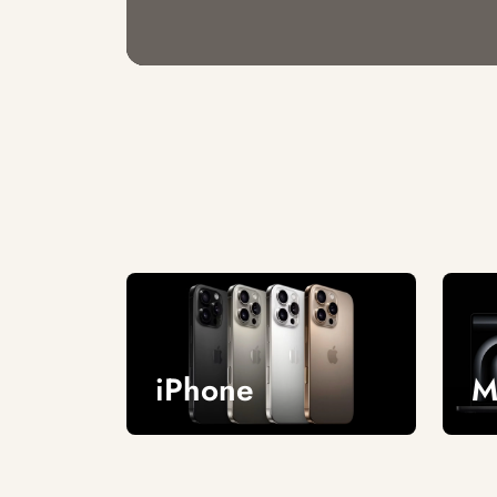
iPhone
M