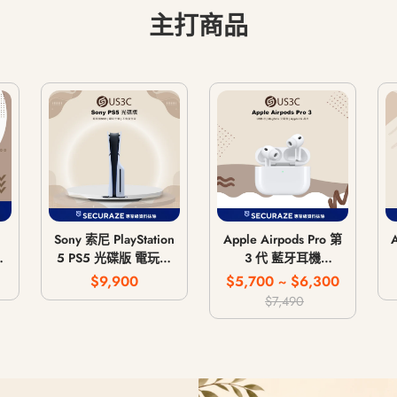
主打商品
Sony 索尼 PlayStation
Apple Airpods Pro 第
5 PS5 光碟版 電玩主
3 代 藍牙耳機
G
機 遊戲主機 CFI-
MagSafe 無線充電版
$9,900
$5,700 ~ $6,300
1018A / CFI-1118A /
USB-C
$7,490
CFI-1218A