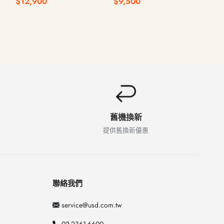
$12,900
$9,500
$5,
WiFi版
WiFi版
舊機換新
提供舊換新優惠
聯絡我們
service@usd.com.tw
02-2361-6600