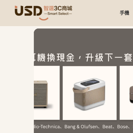
手機
USD 智選二手3C商城｜【3