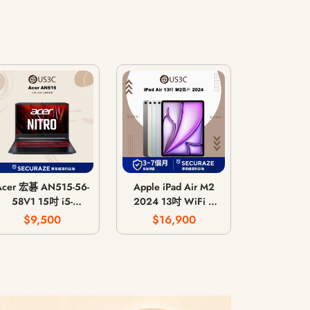
Acer 宏碁 AN515-56-
Apple iPad Air M2
58V1 15吋 i5-
2024 13吋 WiFi /
11300H 8G 512G
LTE 行動網路 / 128G
$9,500
$16,900
GTX 1650 4G
256G 512G 1T