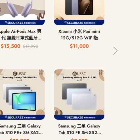
Apple AirPods Max 第
Xiaomi 小米 Pad mini
Samsung 
2 代 無線耳罩式藍牙耳
12G/512G WiFi版
Tab S10 Ult
機 USB-C
12G/2
$15,500
$11,000
$24
$17,990
12G/512G
Wi
Samsung 三星 Galaxy
Samsung 三星 Galaxy
Samsung 
ab S10 FE+ SM-X620
Tab S10 FE SM-X520
Tab S6 
G/128G | 12G/256G
8G/128G | 12G/256G
6G/128