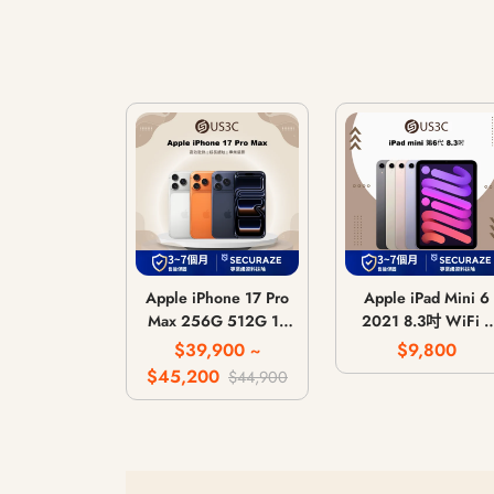
Apple iPhone 17 Pro
Apple iPad Mini 6
Max 256G 512G 1T
2021 8.3吋 WiFi /
2T
LTE 行動網路 / 64
$39,900 ~
$9,800
256G
$45,200
$44,900