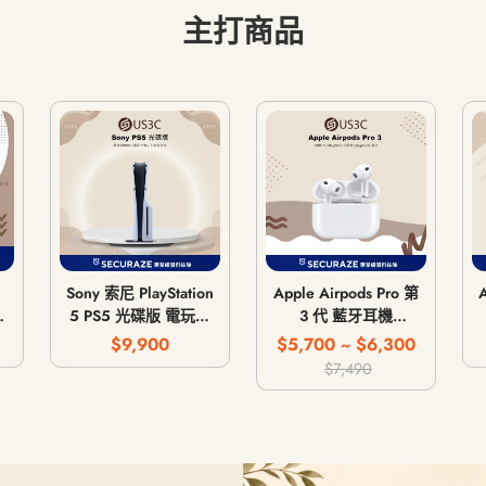
主打商品
Sony 索尼 PlayStation
Apple Airpods Pro 第
5 PS5 光碟版 電玩主
3 代 藍牙耳機
G
機 遊戲主機 CFI-
MagSafe 無線充電版
$9,900
$5,700 ~ $6,300
1018A / CFI-1118A /
USB-C
$7,490
CFI-1218A