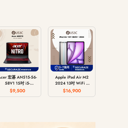
Acer 宏碁 AN515-56-
Apple iPad Air M2
58V1 15吋 i5-
2024 13吋 WiFi /
11300H 8G 512G
LTE 行動網路 / 128G
$9,500
$16,900
GTX 1650 4G
256G 512G 1T