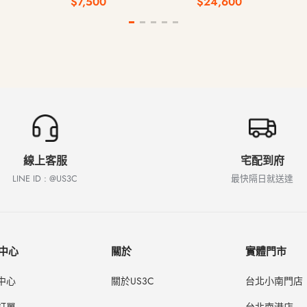
$7,500
$24,600
憶體 2024年
線上客服
宅配到府
LINE ID : @US3C
最快隔日就送達
中心
關於
實體門市
中心
關於US3C
台北小南門店
訂單
台北南港店