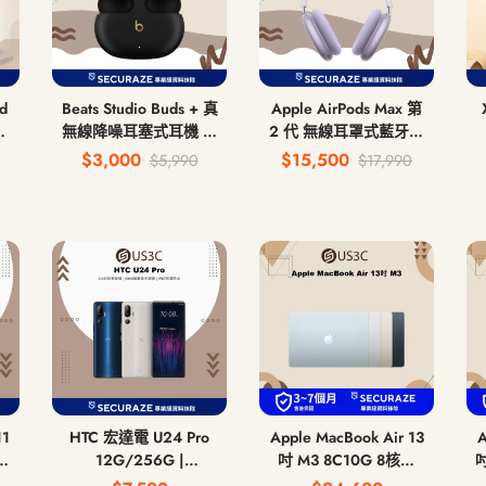
ad
Beats Studio Buds + 真
Apple AirPods Max 第
板
無線降噪耳塞式耳機 無
2 代 無線耳罩式藍牙耳
線藍牙耳機
機 USB-C
$3,000
$15,500
$5,990
$17,990
11
HTC 宏達電 U24 Pro
Apple MacBook Air 13
A
12G/256G |
吋 M3 8C10G 8核心
吋
12G/512G 6.8吋
CPU 10核心GPU 8G 記