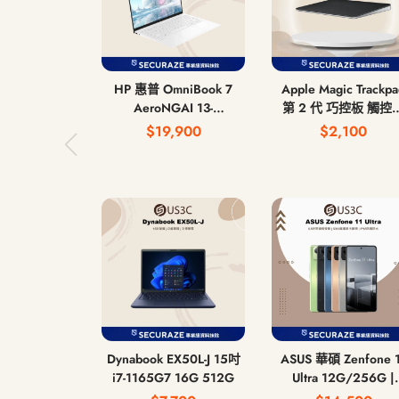
HP 惠普 OmniBook 7
Apple Magic Trackp
AeroNGAI 13-
第 2 代 巧控板 觸控
bg1066AU 13吋 AI 5
USB-C
$19,900
$2,100
340 16G 512G
Dynabook EX50L-J 15吋
ASUS 華碩 Zenfone 
i7-1165G7 16G 512G
Ultra 12G/256G |
16G/512G 6.8吋