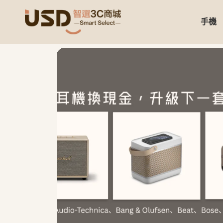
手機
USD 智選二手3C商城｜【3