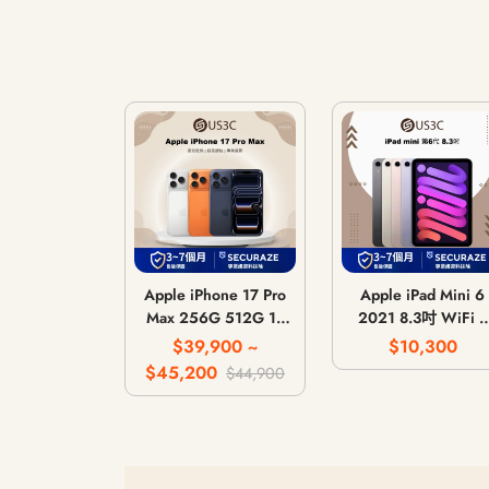
Apple iPhone 17 Pro
Apple iPad Mini 6
Max 256G 512G 1T
2021 8.3吋 WiFi /
2T
LTE 行動網路 / 64
$39,900 ~
$10,300
256G
$45,200
$44,900