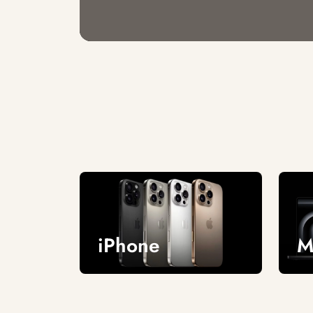
iPhone
M