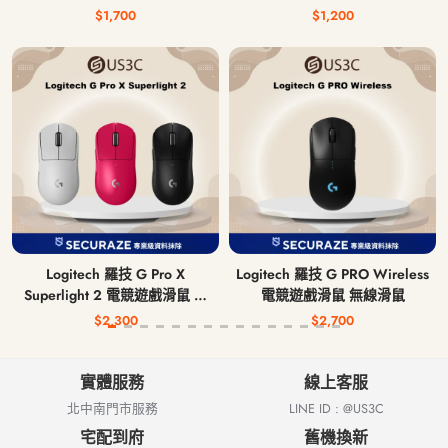
$1,700
$1,200
Logitech 羅技 G Pro X
Logitech 羅技 G PRO Wireless
Superlight 2 電競遊戲滑鼠 無
電競遊戲滑鼠 無線滑鼠
線滑鼠
$2,300
$2,700
實體服務
線上客服
北中南門市服務
LINE ID : @US3C
宅配到府
舊機換新