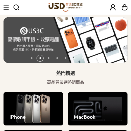
USD 智選二手3C商城｜【30天安心保固
熱門精選
高品質嚴選熱銷商品
iPhone
MacBook