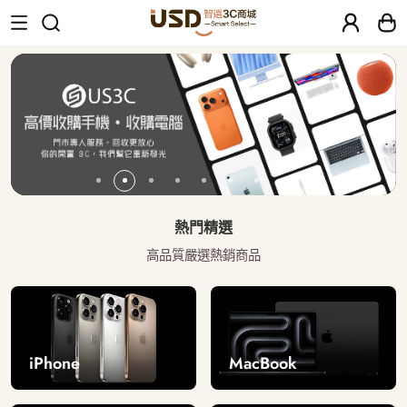
USD 智選二手3C商城｜【30天安心保固
熱門精選
高品質嚴選熱銷商品
iPhone
MacBook