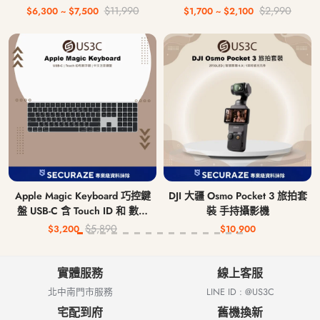
$11,990
$2,990
$6,300 ~ $7,500
$1,700 ~ $2,100
Apple Magic Keyboard 巧控鍵
DJI 大疆 Osmo Pocket 3 旅拍套
盤 USB-C 含 Touch ID 和 數字
裝 手持攝影機
鍵盤 中文注音鍵盤 無線藍牙鍵
$5,890
$3,200
$10,900
盤
實體服務
線上客服
北中南門市服務
LINE ID : @US3C
宅配到府
舊機換新