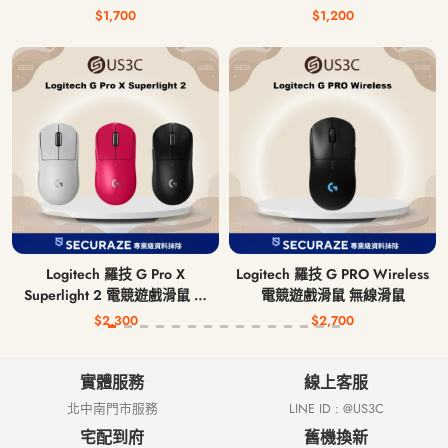
$1,700
$1,200
Logitech 羅技 G Pro X
Logitech 羅技 G PRO Wireless
Superlight 2 電競遊戲滑鼠 無
電競遊戲滑鼠 無線滑鼠
線滑鼠
$2,300
$2,700
實體服務
線上客服
北中南門市服務
LINE ID : @US3C
宅配到府
舊機換新