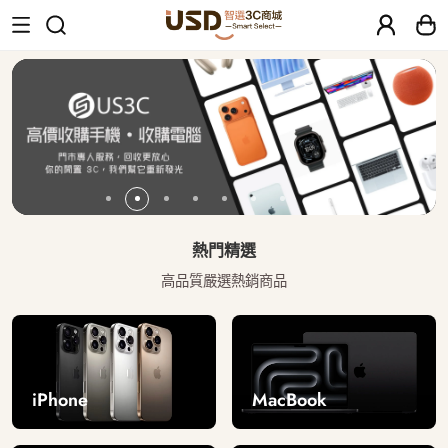
USD 智選二手3C商城｜【30天安心保固
熱門精選
高品質嚴選熱銷商品
iPhone
MacBook