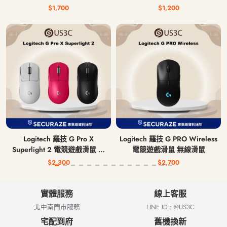
$1,700
$1,200
Logitech 羅技 G Pro X
Logitech 羅技 G PRO Wireless
Superlight 2 電競遊戲滑鼠 無
電競遊戲滑鼠 無線滑鼠
線滑鼠
$2,300
$2,700
實體服務
線上客服
北中南門市服務
LINE ID : @US3C
宅配到府
舊機換新