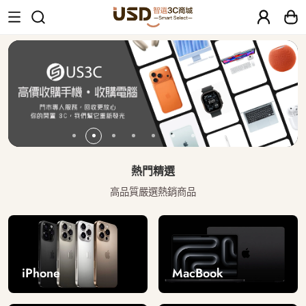
USD 智選二手3C商城｜【30天安心保固
熱門精選
高品質嚴選熱銷商品
iPhone
MacBook