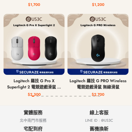
$1,700
$1,200
Logitech 羅技 G Pro X
Logitech 羅技 G PRO Wireless
Superlight 2 電競遊戲滑鼠 無
電競遊戲滑鼠 無線滑鼠
線滑鼠
$2,300
$2,700
實體服務
線上客服
北中南門市服務
LINE ID : @US3C
宅配到府
舊機換新