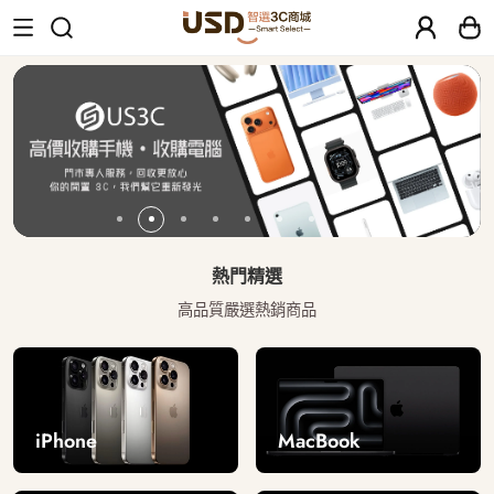
USD 智選二手3C商城｜【30天安心保固
熱門精選
高品質嚴選熱銷商品
iPhone
MacBook