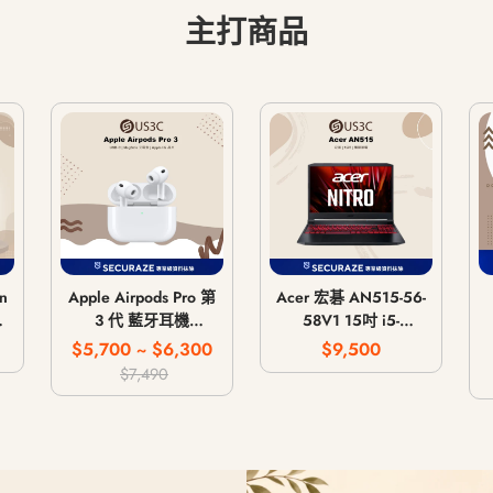
主打商品
n
Apple Airpods Pro 第
Acer 宏碁 AN515-56-
主
3 代 藍牙耳機
58V1 15吋 i5-
MagSafe 無線充電版
11300H 8G 512G
$5,700 ~ $6,300
$9,500
/
USB-C
GTX 1650 4G
$7,490