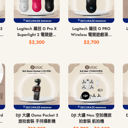
3
Logitech 羅技 G Pro X
Logitech 羅技 G PRO
有線
Superlight 2 電競遊戲
Wireless 電競遊戲滑鼠
滑鼠 無線滑鼠
無線滑鼠
$2,300
$2,700
rd
DJI 大疆 Osmo Pocket 3
DJI 大疆 Neo 空拍機旅
旅拍套裝 手持攝影機
拍套裝 航拍機
 中