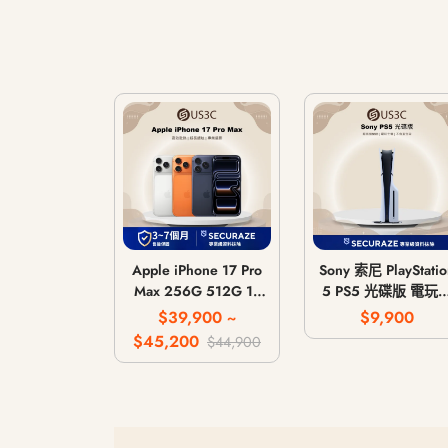
Apple iPhone 17 Pro
Sony 索尼 PlayStatio
Max 256G 512G 1T
5 PS5 光碟版 電玩
2T
機 遊戲主機 CFI-
$39,900 ~
$9,900
1018A / CFI-1118A 
$45,200
$44,900
CFI-1218A