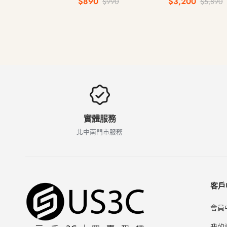
$890
$3,200
$990
$5,890
文注音鍵盤 無線藍牙
盤
實體服務
北中南門市服務
客戶
會員
我的