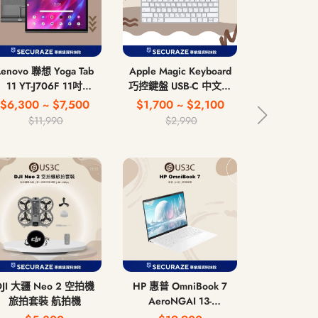
Lenovo 聯想 Yoga Tab
Apple Magic Keyboard
Apple Magi
11 YT-J706F 11吋
巧控鍵盤 USB-C 中文注
第 2 代 
4G/128G WiFi版
音鍵盤 無線藍牙鍵盤
US
$6,300 ~ $7,500
$1,700 ~ $2,100
$2,
$11,990
$2,990
DJI 大疆 Neo 2 空拍機
HP 惠普 OmniBook 7
ASUS 華碩 Z
旅拍套裝 航拍機
AeroNGAI 13-
Ultra 12
bg1066AU 13吋 AI 5
16G/51