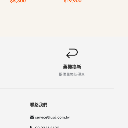
$5,300
$19,900
$14
340 16G 512G
舊機換新
提供舊換新優惠
聯絡我們
service@usd.com.tw
02-2361-6600