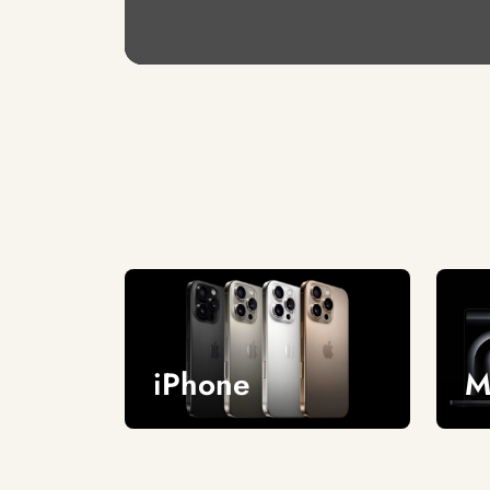
iPhone
M