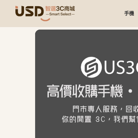
手機
USD 智選二手3C商城｜【3