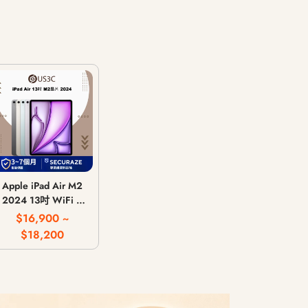
Apple iPad Air M2
2024 13吋 WiFi /
LTE 行動網路 / 128G
$16,900 ~
256G 512G 1T
$18,200