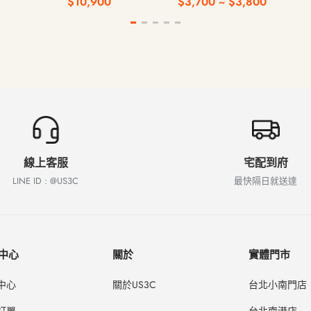
$10,900
$3,700 ~ $3,800
鍵
線上客服
宅配到府
LINE ID : @US3C
最快隔日就送達
中心
關於
實體門市
中心
關於US3C
台北小南門店
訂單
台北南港店