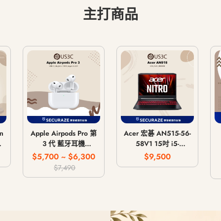
主打商品
n
Apple Airpods Pro 第
Acer 宏碁 AN515-56-
主
3 代 藍牙耳機
58V1 15吋 i5-
MagSafe 無線充電版
11300H 8G 512G
$5,700 ~ $6,300
$9,500
/
USB-C
GTX 1650 4G
$7,490