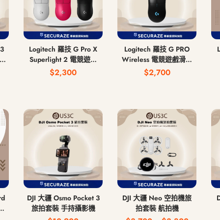
3
Logitech 羅技 G Pro X
Logitech 羅技 G PRO
有線
Superlight 2 電競遊戲
Wireless 電競遊戲滑鼠
滑鼠 無線滑鼠
無線滑鼠
$2,300
$2,700
rd
DJI 大疆 Osmo Pocket 3
DJI 大疆 Neo 空拍機旅
旅拍套裝 手持攝影機
拍套裝 航拍機
 中