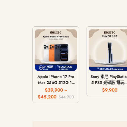
Apple iPhone 17 Pro
Sony 索尼 PlayStatio
Max 256G 512G 1T
5 PS5 光碟版 電玩
2T
機 遊戲主機 CFI-
$39,900 ~
$9,900
1018A / CFI-1118A 
$45,200
$44,900
CFI-1218A