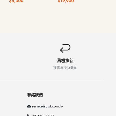
$5,300
$19,900
$14
340 16G 512G
舊機換新
提供舊換新優惠
聯絡我們
service@usd.com.tw
02-2361-6600