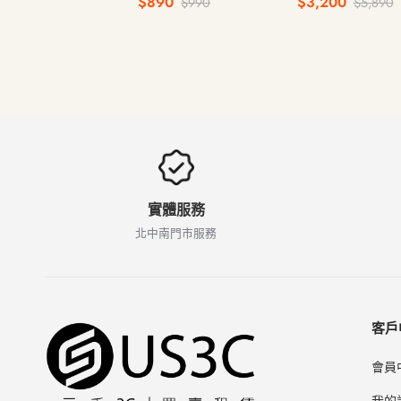
$890
$3,200
$990
$5,890
文注音鍵盤 無線藍牙
盤
實體服務
北中南門市服務
客戶
會員
我的