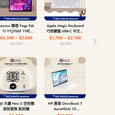
Lenovo 聯想 Yoga Tab
Apple Magic Keyboard
Apple Magi
11 YT-J706F 11吋
巧控鍵盤 USB-C 中文注
第 2 代 
4G/128G WiFi版
音鍵盤 無線藍牙鍵盤
US
$6,300 ~ $7,500
$1,700 ~ $2,100
$2,
$11,990
$2,990
DJI 大疆 Neo 2 空拍機
HP 惠普 OmniBook 7
ASUS 華碩 Z
旅拍套裝 航拍機
AeroNGAI 13-
Ultra 12
bg1066AU 13吋 AI 5
16G/51