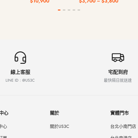
$10,900
$3,700 ~ $3,800
鍵
線上客服
宅配到府
LINE ID : @US3C
最快隔日就送達
中心
關於
實體門市
中心
關於US3C
台北小南門店
訂單
台北南港店