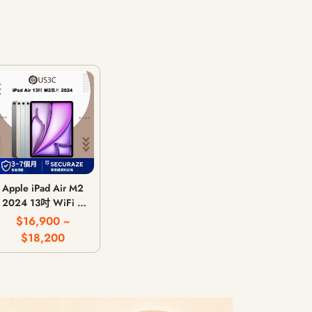
Apple iPad Air M2
2024 13吋 WiFi /
LTE 行動網路 / 128G
$16,900 ~
256G 512G 1T
$18,200