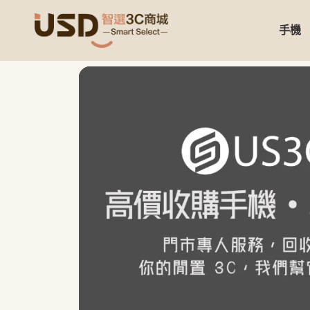
手機
USD 智選二手3C商城｜【3