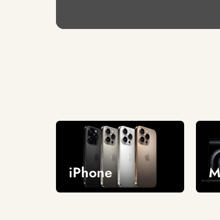
iPhone
M